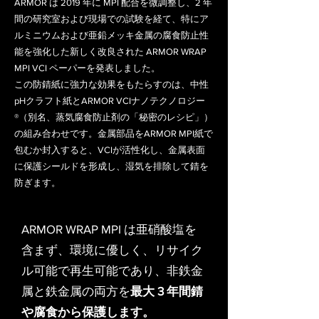
ARMOR は 2019 年に MPI 配合を微調整し、2 年
間の研究室および現場での試験を経て、特にア
ルミニウムおよび亜鉛メッキ金属の腐食防止性
能を強化した新しく改良された ARMOR WRAP
MPI VCI ペーパーを発表しました。
この防錆紙に強力な効果をもたらすのは、中性
pHクラフト紙とARMOR VCIナノテクノロジー
®（別名、蒸気腐食防止剤の「秘密のレシピ」）
の組み合わせです。金属部品をARMOR MPI紙で
包むか封入すると、VCIが活性化し、金属表面
に保護シールドを形成し、湿気を排除して錆を
防ぎます。
ARMOR WRAP MPI は亜硝酸塩を
含まず、環境に優しく、リサイク
ル可能で再生可能であり、非鉄金
属と鉄金属の両方を
最大 3 年間錆
や腐食から保護します。