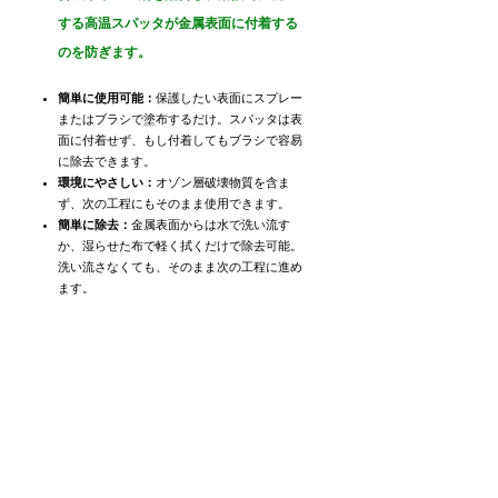
する高温スパッタが金属表面に付着する
のを防ぎます。
簡単に使用可能：
保護したい表面にスプレー
またはブラシで塗布するだけ。スパッタは表
面に付着せず、もし付着してもブラシで容易
に除去できます。
環境にやさしい：
オゾン層破壊物質を含ま
ず、次の工程にもそのまま使用できます。
簡単に除去：
金属表面からは水で洗い流す
か、湿らせた布で軽く拭くだけで除去可能。
洗い流さなくても、そのまま次の工程に進め
ます。
密閉空間でも安全：
水系製品で可燃性物質を
含まないため、密閉環境でも開放環境でも安
心して使用できます。
RoHS 準拠製品：
欧州 REACH 規制に適合し
ています。
溶接を守り、環境を守る